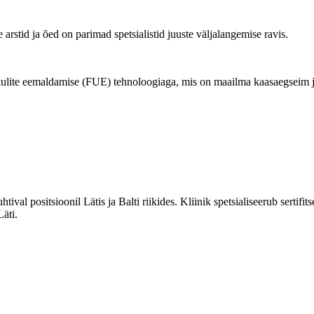
e arstid ja õed on parimad spetsialistid juuste väljalangemise ravis.
ikulite eemaldamise (FUE) tehnoloogiaga, mis on maailma kaasaegseim j
ival positsioonil Lätis ja Balti riikides. Kliinik spetsialiseerub sertifit
Läti.