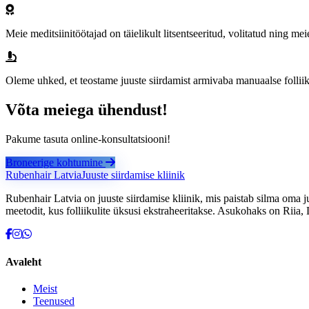
Meie meditsiinitöötajad on täielikult litsentseeritud, volitatud ning mei
Oleme uhked, et teostame juuste siirdamist armivaba manuaalse folli
Võta meiega ühendust!
Pakume tasuta online-konsultatsiooni!
Broneerige kohtumine
Rubenhair
Latvia
Juuste siirdamise kliinik
Rubenhair Latvia on juuste siirdamise kliinik, mis paistab silma oma juht
meetodit, kus folliikulite üksusi ekstraheeritakse. Asukohaks on Riia, 
Avaleht
Meist
Teenused