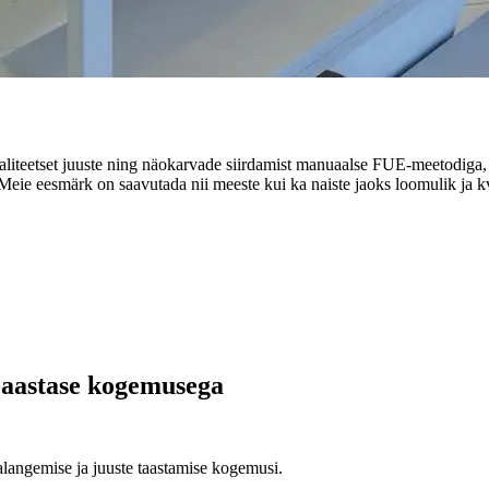
 kvaliteetset juuste ning näokarvade siirdamist manuaalse FUE-meetodiga,
Meie eesmärk on saavutada nii meeste kui ka naiste jaoks loomulik ja kv
9-aastase kogemusega
jalangemise ja juuste taastamise kogemusi.