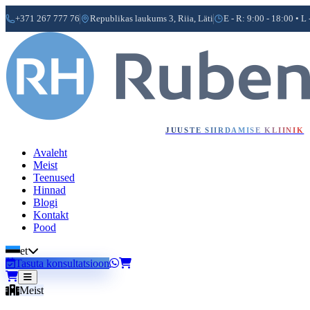
+371 267 777 76
Republikas laukums 3, Riia, Läti
E - R: 9:00 - 18:00 • L 
JUUSTE SIIRDAMISE KLIINIK
Avaleht
Meist
Teenused
Hinnad
Blogi
Kontakt
Pood
et
Tasuta konsultatsioon
Meist