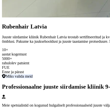
Rubenhair Latvia
Juuste siirdamise kliinik Rubenhair Latvia teostab sertifitseeritud ja
õmblusi. Pakume ka juuksehooldust ja juuste taastamise protseduure. 
10+
aastat kogemust
5000+
rahulolev patsient
FUE
Enne ja pärast
Miks valida meid
Professionaalne juuste siirdamise kliinik 
Meie spetsialistid on kogunud hulgaliselt professionaalseid juuste väl