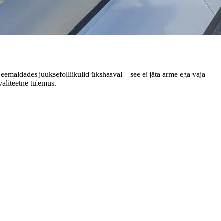
 eemaldades juuksefolliikulid ükshaaval – see ei jäta arme ega vaja
aliteetne tulemus.