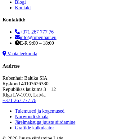
Blogi
Kontakt
Kontaktid:
+371 267 777 76
info@rubenhair.eu
E-R 9:00 – 18:00
Vaata teekonda
Aadress
Rubenhair Baltika SIA
Rg-kood 40103626380
Republikas laukums 3 – 12
Riga LV-1010, Latvia
+371 267 777 76
Tulemused ja kogemused
Norwoodi skaala
Järelmaksuga juuste siirdamine
Graftide kalkulaator
© 2026 Juuste siirdamine Lätis