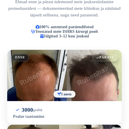
Ehtsad enne ja pärast tulemused meie juuksesiirdamise
protseduuridest — dokumenteeritud meie kliinikus ja näidatud
täpselt sellisena, nagu need paranesid.
100% autentsed patsiendifotod
Teostatud meie ISHRS kirurgi poolt
Jälgitud 3–12 kuu jooksul
ENNE
PÄRAST
1 aasta
3000
graftit
Pealae taastamine