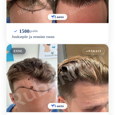
1 aasta
1500
graftit
Juuksepiir ja eesmine tsoon
ENNE
PÄRAST
1 aasta