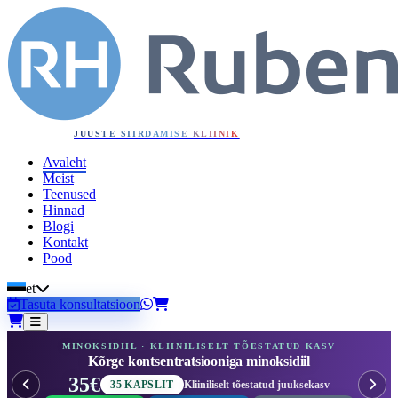
JUUSTE SIIRDAMISE KLIINIK
Avaleht
Meist
Teenused
Hinnad
Blogi
Kontakt
Pood
et
Tasuta konsultatsioon
PLASMATERAAPIA · SÄÄSTA JUBA TÄNA
Plasmateraapia kuur
tervete juuste jaoks
600€
760€
−21%
4 protseduuri · vaid 150€ protseduur