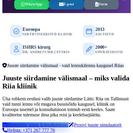
WhatsApp
E-post
Vorm
Euroopa
2013
SERTIFITSEERITUD KLIINIK
ASUTATUD
ISHRS kirurg
2000+
DR. ANDREJS MILCEVSKIS
OPERATSIOONI
Juuste siirdamine välismaal · vaid lennukilennu kaugusel Riias
Juuste siirdamine välismaal – miks valida
Riia kliinik
Üha rohkem eestlasi valib juuste siirdamise Lätis: Riia on Tallinnast
vaid tunni lennu või mugava bussisõidu kaugusel, kliinik on
Euroopa tasemel ja konsultatsioon toimub eesti keeles. Saate
kvaliteetse tulemuse ilma pika reisi ja keelebarjäärita.
Broneerige tasuta konsultatsioon
Proovi juuste simulaatorit
Helista: +371 267 777 76