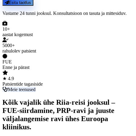
Esita taotlus
Vastame 24 tunni jooksul. Konsultatsioon on tasuta ja mittesiduv.
10+
aastat kogemust
5000+
rahulolev patsient
FUE
Enne ja pärast
★ 4.9
Patsientide tagasiside
Meie teenused
Kõik vajalik ühe Riia-reisi jooksul –
FUE-siirdamine, PRP-ravi ja juuste
väljalangemise ravi ühes Euroopa
kliinikus.