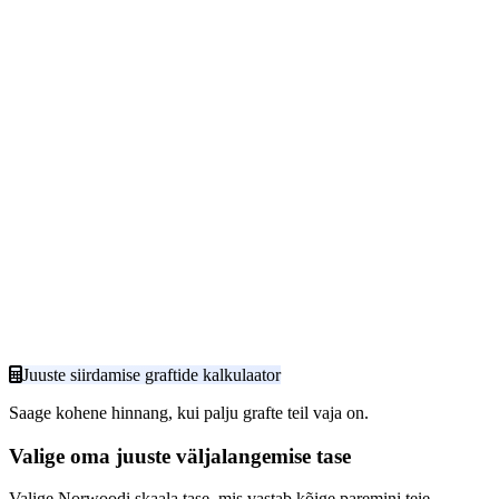
Juuste siirdamise graftide kalkulaator
Saage kohene hinnang, kui palju grafte teil vaja on.
Valige oma juuste väljalangemise tase
Valige Norwoodi skaala tase, mis vastab kõige paremini teie