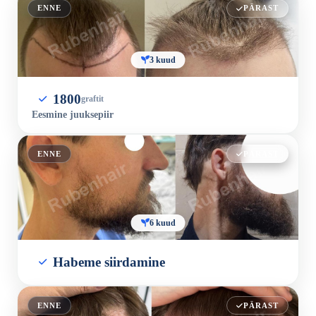
ENNE
PÄRAST
3 kuud
1800
graftit
Eesmine juuksepiir
ENNE
PÄRAST
6 kuud
Habeme siirdamine
ENNE
PÄRAST