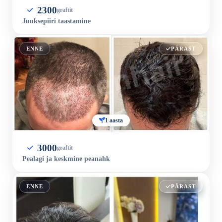
2300
graftit
Juuksepiiri taastamine
ENNE
PÄRAST
1 aasta
3000
graftit
Pealagi ja keskmine peanahk
ENNE
PÄRAST