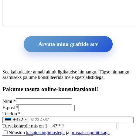
Arvuta minu graftide arv
See kalkulaator annab ainult ligikaudse hinnangu. Täpse hinnangu
saamiseks palume konsulteerida meie spetsialistidega.
Pakume tasuta online-konsultatsiooni!
Nimi *
E-post *
Telefon *
+372
Turvakontroll: mis on 1 + 4? *
Nõustun
kasutustingimustega
ja
privaatsuspoliitikaga
.