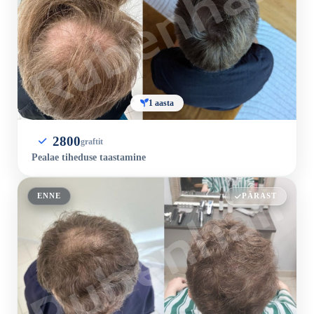
1 aasta
2800
graftit
Pealae tiheduse taastamine
ENNE
PÄRAST