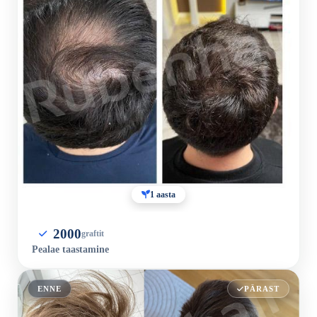
1 aasta
2000
graftit
Pealae taastamine
ENNE
PÄRAST