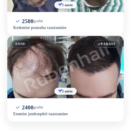
1 aasta
2500
graftit
Keskmise peanaha taastamine
ENNE
PÄRAST
1 aasta
2400
graftit
Eesmise juuksepiiri taastamine