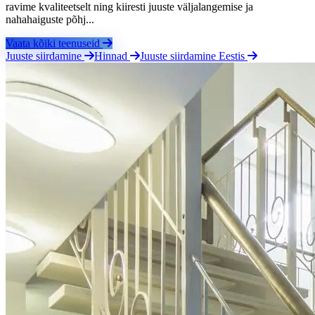
ravime kvaliteetselt ning kiiresti juuste väljalangemise ja
nahahaiguste põhj...
Vaata kõiki teenuseid
Juuste siirdamine
Hinnad
Juuste siirdamine Eestis