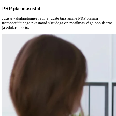
PRP plasmasüstid
Juuste väljalangemise ravi ja juuste taastamine PRP plasma
trombotsüütidega rikastatud süstidega on maailmas väga populaarne
ja edukas meeto...