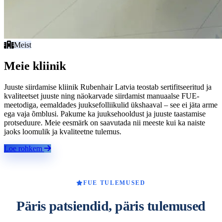
Meist
Meie kliinik
Juuste siirdamise kliinik Rubenhair Latvia teostab sertifitseeritud ja
kvaliteetset juuste ning näokarvade siirdamist manuaalse FUE-
meetodiga, eemaldades juuksefolliikulid ükshaaval – see ei jäta arme
ega vaja õmblusi. Pakume ka juuksehooldust ja juuste taastamise
protseduure. Meie eesmärk on saavutada nii meeste kui ka naiste
jaoks loomulik ja kvaliteetne tulemus.
Loe rohkem
FUE TULEMUSED
Päris patsiendid, päris tulemused