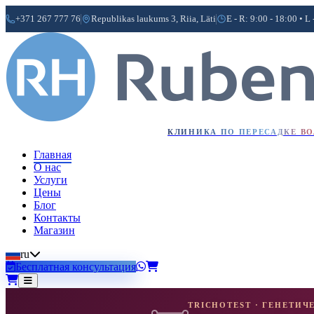
+371 267 777 76
Republikas laukums 3, Riia, Läti
E - R: 9:00 - 18:00 • L 
КЛИНИКА ПО ПЕРЕСАДКЕ В
Главная
О нас
Услуги
Цены
Блог
Контакты
Магазин
ru
Бесплатная консультация
TRICHOTEST · ГЕНЕТИЧЕ
МИНОКСИДИЛ · КЛИНИЧ