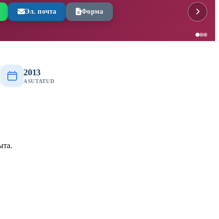
Эл. почта
Форма
2013
I
ASUTATUD
ыта.