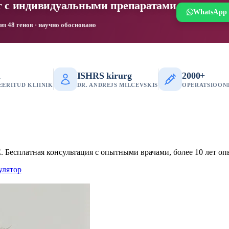
т с индивидуальными препаратами
кой концентрации
WhatsApp
ески доказанный рост волос
 48 генов · научно обосновано
a
ISHRS kirurg
2000+
EERITUD KLIINIK
DR. ANDREJS MILCEVSKIS
OPERATSIOON
 Бесплатная консультация с опытными врачами, более 10 лет оп
улятор