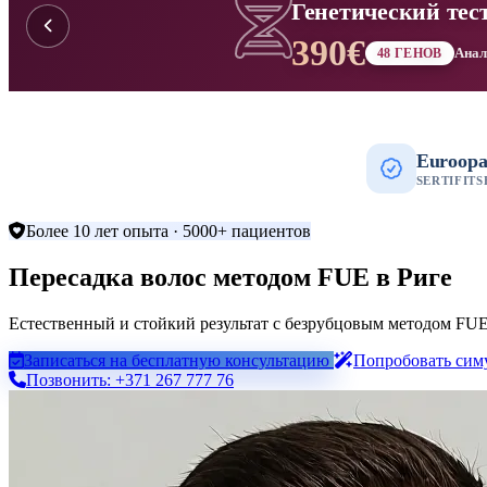
Генетический тес
Миноксидил высо
390€
35€
Клинич
Анализ
35 КАПСУЛ
48 ГЕНОВ
Euroop
SERTIFITS
Более 10 лет опыта · 5000+ пациентов
Пересадка волос методом FUE в Риге
Естественный и стойкий результат с безрубцовым методом FUE.
Записаться на бесплатную консультацию
Попробовать сим
Позвонить: +371 267 777 76